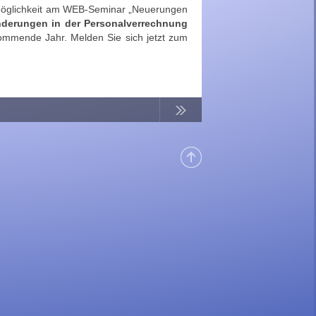
ie Möglichkeit am WEB-Seminar „Neuerungen
derungen in der Personalverrechnung
mmende Jahr. Melden Sie sich jetzt zum
Continue
Reading