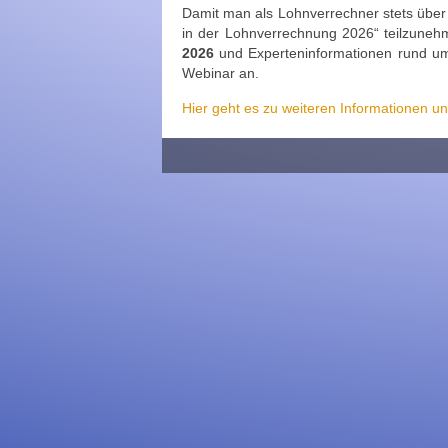
Damit man als Lohnverrechner stets über 
in der Lohnverrechnung 2026“ teilzunehm
2026
und Experteninformationen rund um
Webinar an.
Hier geht es zu weiteren Informationen u