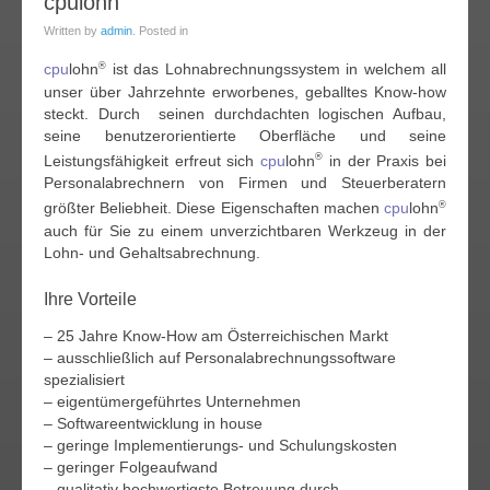
14
cpulohn
rz
Written by
admin
. Posted in
013
cpu
lohn
ist das Lohnabrechnungssystem in welchem all
®
unser über Jahrzehnte erworbenes, geballtes Know-how
steckt. Durch seinen durchdachten logischen Aufbau,
seine benutzerorientierte Oberfläche und seine
Leistungsfähigkeit erfreut sich
cpu
lohn
in der Praxis bei
®
Personalabrechnern von Firmen und Steuerberatern
größter Beliebheit. Diese Eigenschaften machen
cpu
lohn
®
auch für Sie zu einem unverzichtbaren Werkzeug in der
Lohn- und Gehaltsabrechnung.
Ihre Vorteile
– 25 Jahre Know-How am Österreichischen Markt
– ausschließlich auf Personalabrechnungssoftware
spezialisiert
– eigentümergeführtes Unternehmen
– Softwareentwicklung in house
– geringe Implementierungs- und Schulungskosten
– geringer Folgeaufwand
– qualitativ hochwertigste Betreuung durch