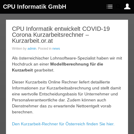
CPU Informatik GmbH
06
CPU Informatik entwickelt COVID-19
Corona Kurzarbeitsrechner –
pr.
020
Kurzarbeit.or.at
Written by
admin
. Posted in
news
Als österreichischer Lohnsoftware-Spezialist haben wir mit
Hochdruck an einer
Modellberechnung für die
Kurzarbeit
gearbeitet.
Dieser Kurzarbeits Online Rechner liefert detaillierte
Informationen zur Kurzarbeitsabrechnung und stellt damit
eine wertvolle Entscheidungsbasis für Unternehmer und
Personalverantwortliche dar. Zudem können auch
Dienstnehmer das zu erwartende Nettoentgelt vorab
berechnen.
Den Kurzarbeit-Rechner für Österreich finden Sie hier.