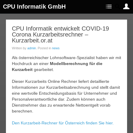
CPU Informatik GmbH
06
CPU Informatik entwickelt COVID-19
Corona Kurzarbeitsrechner –
pr.
020
Kurzarbeit.or.at
Written by
admin
. Posted in
news
Als österreichischer Lohnsoftware-Spezialist haben wir mit
Hochdruck an einer
Modellberechnung für die
Kurzarbeit
gearbeitet.
Dieser Kurzarbeits Online Rechner liefert detaillierte
Informationen zur Kurzarbeitsabrechnung und stellt damit
eine wertvolle Entscheidungsbasis für Unternehmer und
Personalverantwortliche dar. Zudem können auch
Dienstnehmer das zu erwartende Nettoentgelt vorab
berechnen.
Den Kurzarbeit-Rechner für Österreich finden Sie hier.